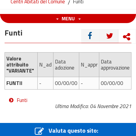
Centri Abitati del Comune
/
Funti
MENU
Funti
CONDIVIDI
Valore
Data
Data
attribuito
N_ad
N_appr
adozione
approvazione
"VARIANTE"
FUNTII
-
00/00/00
-
00/00/00
Funti
Ultima Modifica: 04 Novembre 2021
Valuta questo sito: