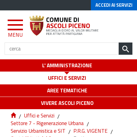
ACCEDI AI SERVIZI
MENU
L' AMMINISTRAZIONE
UFFICI E SERVIZI
AREE TEMATICHE
VIVERE ASCOLI PICENO
/
Uffici e Servizi
/
Settore 7 - Rigenerazione Urbana
/
Servizio Urbanistica e SIT
/
P.R.G. VIGENTE
/