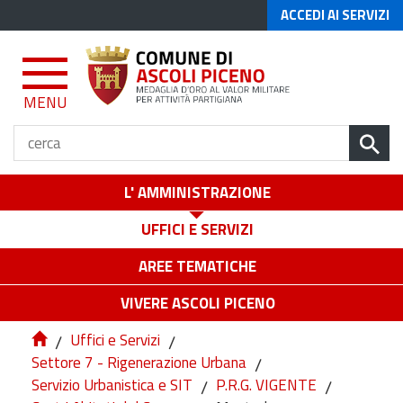
ACCEDI AI SERVIZI
MENU
L' AMMINISTRAZIONE
UFFICI E SERVIZI
AREE TEMATICHE
VIVERE ASCOLI PICENO
/
Uffici e Servizi
/
Settore 7 - Rigenerazione Urbana
/
Servizio Urbanistica e SIT
/
P.R.G. VIGENTE
/