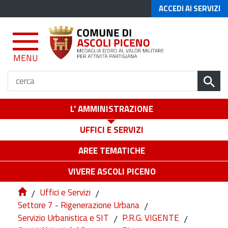
ACCEDI AI SERVIZI
MENU
L' AMMINISTRAZIONE
UFFICI E SERVIZI
AREE TEMATICHE
VIVERE ASCOLI PICENO
/
Uffici e Servizi
/
Settore 7 - Rigenerazione Urbana
/
Servizio Urbanistica e SIT
/
P.R.G. VIGENTE
/