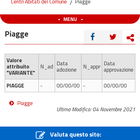
Centri Abitati del Comune
/
Piagge
MENU
Piagge
CONDIVIDI
Valore
Data
Data
attribuito
N_ad
N_appr
adozione
approvazione
"VARIANTE"
PIAGGE
-
00/00/00
-
00/00/00
Piagge
Ultima Modifica: 04 Novembre 2021
Valuta questo sito: