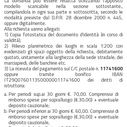
La domanda può essere redatta utilizzando l'apposito
modello scaricabile nella sezione sottostante.,
compilandola in ogni sua parte e sottoscritta, secondo le
modalità previste dal D.P.R. 28 dicembre 2000 n. 445,
oppure digitalmente.
Alla richiesta vanno allegati:
1) Copia fotostatica del documento d'identità (in corso di
validità);
2) Rilievo planimetrico dei luoghi in scala 1:200 con
evidenziati gli spazi oggetto della richiesta, debitamente
quotati, unitamente alla larghezza della sede stradale, dei
marciapiedi, delle banchine etc.
3) La ricevuta del pagamento sul C/C postale n.
11741600
oppure tramite bonifico IBAN
IT29Q0760113500000011741600 dei diritti di
istruttoria:
Per periodi sup.ai 30 giorni €. 70,00. Comprensivi di
rimborso spese per sopralluogo (€.30,00) + eventuale
deposito cauzionale;
Per periodi inferiori ai 30 giorni €. 60,00. Comprensivi di
rimborso spese per sopralluogo (€.30,00) + eventuale
deposito cauzionale,