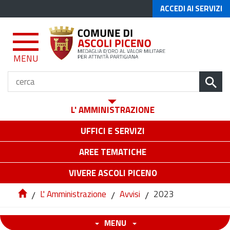
ACCEDI AI SERVIZI
MENU
L' AMMINISTRAZIONE
UFFICI E SERVIZI
AREE TEMATICHE
VIVERE ASCOLI PICENO
/
L' Amministrazione
/
Avvisi
/
2023
MENU