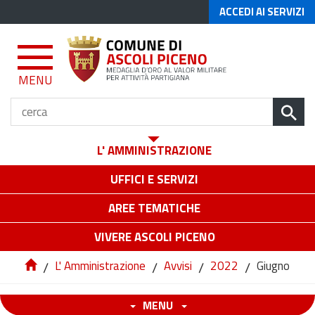
ACCEDI AI SERVIZI
MENU
L' AMMINISTRAZIONE
UFFICI E SERVIZI
AREE TEMATICHE
VIVERE ASCOLI PICENO
/
L' Amministrazione
/
Avvisi
/
2022
/
Giugno
MENU