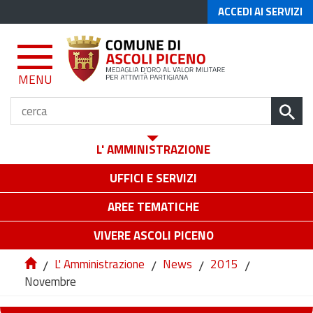
ACCEDI AI SERVIZI
MENU
L' AMMINISTRAZIONE
UFFICI E SERVIZI
AREE TEMATICHE
VIVERE ASCOLI PICENO
/
L' Amministrazione
/
News
/
2015
/
Novembre