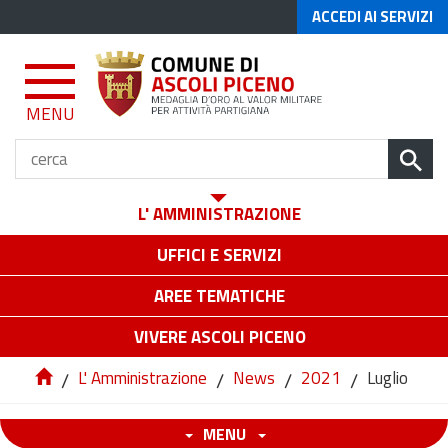
ACCEDI AI SERVIZI
MENU
L' AMMINISTRAZIONE
UFFICI E SERVIZI
AREE TEMATICHE
VIVERE ASCOLI PICENO
/
L' Amministrazione
/
News
/
2021
/
Luglio
MENU