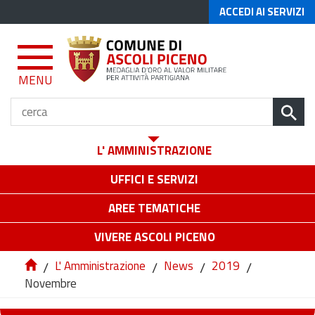
ACCEDI AI SERVIZI
MENU
L' AMMINISTRAZIONE
UFFICI E SERVIZI
AREE TEMATICHE
VIVERE ASCOLI PICENO
/
L' Amministrazione
/
News
/
2019
/
Novembre